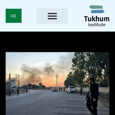
AR
HE
EN